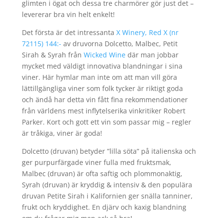
glimten i ögat och dessa tre charmörer gör just det –
levererar bra vin helt enkelt!
Det första är det intressanta
X Winery, Red X (nr
72115) 144:-
av druvorna Dolcetto, Malbec, Petit
Sirah & Syrah från
Wicked Wine
där man jobbar
mycket med väldigt innovativa blandningar i sina
viner. Här hymlar man inte om att man vill göra
lättillgängliga viner som folk tycker är riktigt goda
och ändå har detta vin fått fina rekommendationer
från världens mest inflytelserika vinkritiker Robert
Parker. Kort och gott ett vin som passar mig – regler
är tråkiga, viner är goda!
Dolcetto (druvan) betyder ”lilla söta” på italienska och
ger purpurfärgade viner fulla med fruktsmak,
Malbec (druvan) är ofta saftig och plommonaktig,
Syrah (druvan) är kryddig & intensiv & den populära
druvan Petite Sirah i Kalifornien ger snälla tanniner,
frukt och kryddighet. En djärv och kaxig blandning