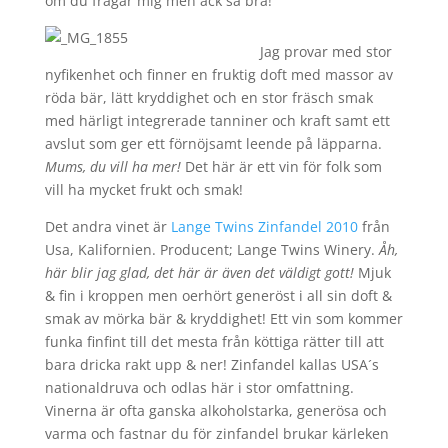
om du frågar mig men ack så bra!
Jag provar med stor
nyfikenhet och finner en fruktig doft med massor av
röda bär, lätt kryddighet och en stor fräsch smak
med härligt integrerade tanniner och kraft samt ett
avslut som ger ett förnöjsamt leende på läpparna.
Mums, du vill ha mer!
Det här är ett vin för folk som
vill ha mycket frukt och smak!
Det andra vinet är
Lange Twins Zinfandel 2010
från
Usa, Kalifornien. Producent; Lange Twins Winery.
Åh,
här blir jag glad, det här är även det väldigt gott!
Mjuk
& fin i kroppen men oerhört generöst i all sin doft &
smak av mörka bär & kryddighet! Ett vin som kommer
funka finfint till det mesta från köttiga rätter till att
bara dricka rakt upp & ner! Zinfandel kallas USA´s
nationaldruva och odlas här i stor omfattning.
Vinerna är ofta ganska alkoholstarka, generösa och
varma och fastnar du för zinfandel brukar kärleken