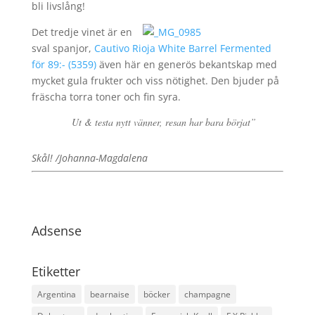
bli livslång!
Det tredje vinet är en
sval spanjor,
Cautivo Rioja White Barrel Fermented
för 89:- (5359)
även här en generös bekantskap med
mycket gula frukter och viss nötighet. Den bjuder på
fräscha torra toner och fin syra.
Ut & testa nytt vänner, resan har bara börjat”
Skål! /Johanna-Magdalena
Adsense
Etiketter
Argentina
bearnaise
böcker
champagne