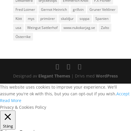
Dekantera
dryckestips
Emmerich Knoll
F.X Pichler
Fred Loimer
Gernot Heinrich
grillvin
Gruner Veltliner
Kött
mys
primörer
skaldjur
soppa
Spanien
usa
Weingut Sattlerhof
www.nukokarjag.se
Zalto
Österrike
Designad av
Elegant Themes
| Drivs med
WordPress
This website uses cookies to improve your experience. We'll
assume you're ok with this, but you can opt-out if you wish.
Accept
Read More
Privacy & Cookies Policy
Stäng