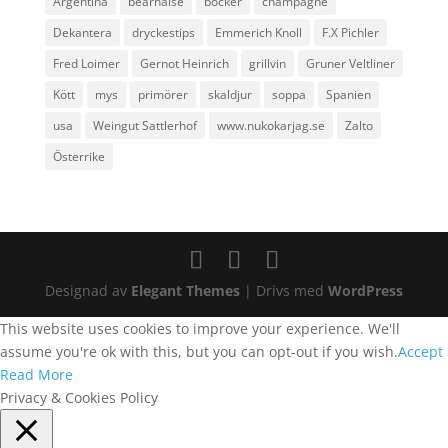
Argentina
bearnaise
böcker
champagne
Dekantera
dryckestips
Emmerich Knoll
F.X Pichler
Fred Loimer
Gernot Heinrich
grillvin
Gruner Veltliner
Kött
mys
primörer
skaldjur
soppa
Spanien
usa
Weingut Sattlerhof
www.nukokarjag.se
Zalto
Österrike
Designad av
Elegant Themes
| Drivs med
WordPress
This website uses cookies to improve your experience. We'll
assume you're ok with this, but you can opt-out if you wish.
Accept
Read More
Privacy & Cookies Policy