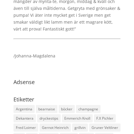
mängder av mynta-te, morgon, middag & kväll och
även till själva måltiderna. Getgryta med grönsaker &
pumpa! Vi äter inte mycket get i Sverige men get
smakar väldigt likt lamm men är ett magrare kött,
värt att prova! Fantastiskt gott!”
/Johanna-Magdalena
Adsense
Etiketter
Argentina
bearnaise
böcker
champagne
Dekantera
dryckestips
Emmerich Knoll
F.X Pichler
Fred Loimer
Gernot Heinrich
grillvin
Gruner Veltliner