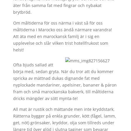
äter från samma fat med fingrar och nybakat
brytbröd.
Om måltiderna för oss närma i väst så för oss
måltiderna i Marocko oss ändå närmare varandra!
Att äta med en marockansk familj är i sig en
upplevelse och slår vilken trist hotellfrukost som
helst!
Ofta bjuds sallad att
börja med, sedan gryta. När du tror att du kommer
spricka av mättnad dukas dignande fat med
nyplockade mandariner, apelsiner, bananer & päron
fram och små marockanska bakverk, till måltiderna
dricks mängder av sött mynta-te!
All mat är rustik och mättande men inte kryddstark.
Rätterna bygger på enkla grunder, kött (fågel, lamm,
get, nöt) grönsaker, kryddor, olja som tillreds under
längre tid över glöd i slutna taginer som bevarar