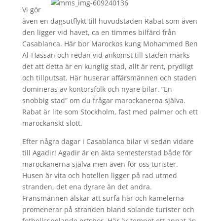
Vi gör
även en dagsutflykt till huvudstaden Rabat som även
den ligger vid havet, ca en timmes bilfärd från
Casablanca. Här bor Marockos kung Mohammed Ben
Al-Hassan och redan vid ankomst till staden märks
det att detta är en kunglig stad, allt är rent, prydligt
och tillputsat. Här huserar affärsmännen och staden
domineras av kontorsfolk och nyare bilar. ”En
snobbig stad” om du frågar marockanerna själva.
Rabat är lite som Stockholm, fast med palmer och ett
marockanskt slott.
Efter några dagar i Casablanca bilar vi sedan vidare
till Agadir! Agadir är en äkta semesterstad både för
marockanerna själva men även för oss turister.
Husen är vita och hotellen ligger på rad utmed
stranden, det ena dyrare än det andra.
Fransmännen älskar att surfa här och kamelerna
promenerar på stranden bland solande turister och
fotbollsspelande ortsbor. Här är tempot ett annat än