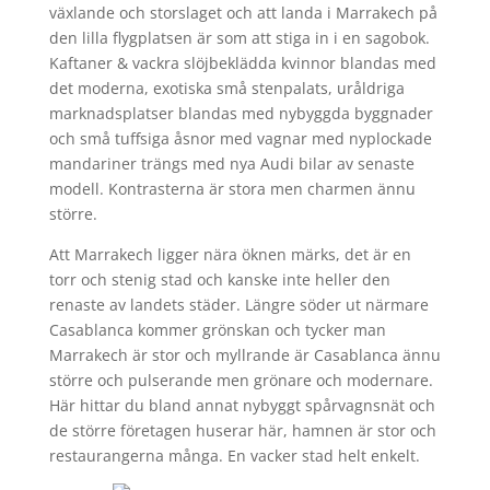
växlande och storslaget och att landa i Marrakech på
den lilla flygplatsen är som att stiga in i en sagobok.
Kaftaner & vackra slöjbeklädda kvinnor blandas med
det moderna, exotiska små stenpalats, uråldriga
marknadsplatser blandas med nybyggda byggnader
och små tuffsiga åsnor med vagnar med nyplockade
mandariner trängs med nya Audi bilar av senaste
modell. Kontrasterna är stora men charmen ännu
större.
Att Marrakech ligger nära öknen märks, det är en
torr och stenig stad och kanske inte heller den
renaste av landets städer. Längre söder ut närmare
Casablanca kommer grönskan och tycker man
Marrakech är stor och myllrande är Casablanca ännu
större och pulserande men grönare och modernare.
Här hittar du bland annat nybyggt spårvagnsnät och
de större företagen huserar här, hamnen är stor och
restaurangerna många. En vacker stad helt enkelt.