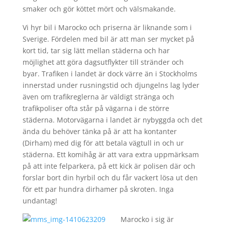
smaker och gör köttet mört och välsmakande.
Vi hyr bil i Marocko och priserna är liknande som i
Sverige. Fördelen med bil är att man ser mycket på
kort tid, tar sig lätt mellan städerna och har
möjlighet att göra dagsutflykter till stränder och
byar. Trafiken i landet är dock värre än i Stockholms
innerstad under rusningstid och djungelns lag lyder
även om trafikreglerna är väldigt stränga och
trafikpoliser ofta står på vägarna i de större
städerna. Motorvägarna i landet är nybyggda och det
ända du behöver tänka på är att ha kontanter
(Dirham) med dig för att betala vägtull in och ur
städerna. Ett komihåg är att vara extra uppmärksam
på att inte felparkera, på ett kick är polisen där och
forslar bort din hyrbil och du får vackert lösa ut den
för ett par hundra dirhamer på skroten. Inga
undantag!
Marocko i sig är