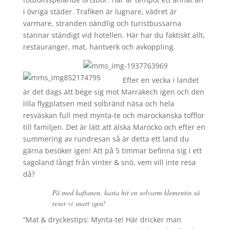
i övriga städer. Trafiken är lugnare, vädret är
varmare, stranden oändlig och turistbussarna
stannar ständigt vid hotellen. Här har du faktiskt allt,
restauranger, mat, hantverk och avkoppling.
Efter en vecka i landet
är det dags att bege sig mot Marrakech igen och den
lilla flygplatsen med solbränd näsa och hela
resväskan full med mynta-te och marockanska tofflor
till familjen. Det är lätt att älska Marocko och efter en
summering av rundresan så är detta ett land du
gärna besöker igen! Att på 5 timmar befinna sig i ett
sagoland långt från vinter & snö, vem vill inte resa
då?
På med kaftanen, kasta hit en solvarm klementin så
reser vi snart igen!
”Mat & dryckestips: Mynta-te! Här dricker man