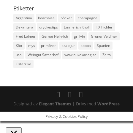
Etiketter
Argentina
bearnaise
böcker
champagne
Dekantera
dryckestips
Emmerich Knoll
F.X Pichler
Fred Loimer
Gernot Heinrich
grillvin
Gruner Veltliner
Kött
mys
primörer
skaldjur
soppa
Spanien
usa
Weingut Sattlerhof
www.nukokarjag.se
Zalto
Österrike
Designad av
Elegant Themes
| Drivs med
WordPress
Privacy & Cookies Policy