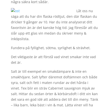
några säkra kort sådär.
Låt oss nu
säga att du har din flaska rödtjut, den där flaskan du
dricker 9 gånger av 10. Har du inte analyserat ditt
favoritvin än är det kanske hög tid. Jag föreslår att du
slår upp ett glas vin medan du skriver meny &
inköpslista.
Fundera på fyllighet, sötma, syrlighet & strävhet.
Det viktigaste är att förstå vad vinet smakar inte vad
det är.
Salt är till exempel en smakdämpare & inte en
smakhöjare. Salt lyfter däremot doftämnen och både
syra, salt och fett i maten rundar av det hårda i
vinet. Tex blir en sträv Cabernet sauvignon mjuk av
salt. Hittar du sedan örter & körbärsdoft i ditt vin kan
det vara en god idé att addera det till din meny. Tänk
– lika barn, leka bäst i vin & mat. Lätta viner vill ha