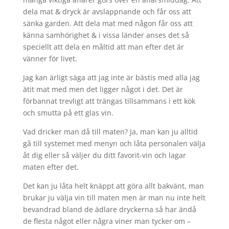
dela mat & dryck är avslappnande och får oss att
sänka garden. Att dela mat med någon får oss att
känna samhörighet & i vissa länder anses det så
speciellt att dela en måltid att man efter det är
vänner för livet.
Jag kan ärligt säga att jag inte är bästis med alla jag
ätit mat med men det ligger något i det. Det är
förbannat trevligt att trängas tillsammans i ett kök
och smutta på ett glas vin.
Vad dricker man då till maten? Ja, man kan ju alltid
gå till systemet med menyn och låta personalen välja
åt dig eller så väljer du ditt favorit-vin och lagar
maten efter det.
Det kan ju låta helt knäppt att göra allt bakvänt, man
brukar ju välja vin till maten men är man nu inte helt
bevandrad bland de ädlare dryckerna så har ändå
de flesta något eller några viner man tycker om –