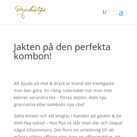
Jakten på den perfekta
kombon!
Att bjuda på mat & dryck är bland det trevligaste
man kan göra. En riktig icebreaker när man inte
känner varandra tex – första dejten, dom nya
grannarna eller sambons nya chef.
Sätta kniven och ett vinglas i handen på gästen & be
dom fixa sallad – Hux flux så står man där och skapar
något tillsammans. Det finns en anledning till att
många viktiga affärer görs över en affärsmiddag. Att